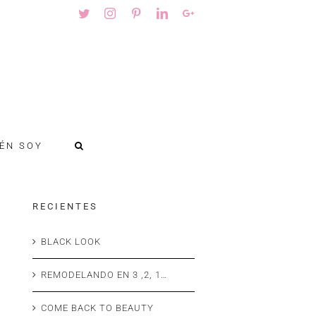
Twitter
Instagram
Pinterest
Linkedin
Googleplus
ÉN SOY
R E C I E N T E S
BLACK LOOK
REMODELANDO EN 3 ,2, 1…
COME BACK TO BEAUTY