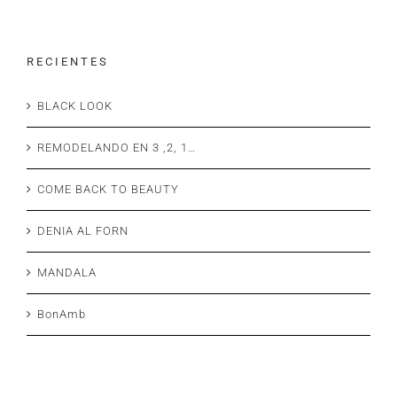
R E C I E N T E S
BLACK LOOK
REMODELANDO EN 3 ,2, 1…
COME BACK TO BEAUTY
DENIA AL FORN
MANDALA
BonAmb