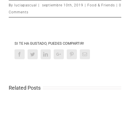
By
luciapascual
|
septiembre 10th, 2019
|
Food & Friends
|
0
Comments
SI TE HA GUSTADO, PUEDES COMPARTIR!
Facebook
Twitter
Linkedin
Google+
Pinterest
Email
Related Posts