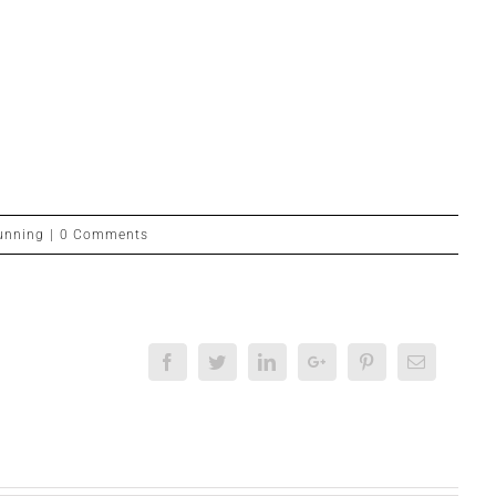
unning
|
0 Comments
Facebook
Twitter
Linkedin
Google+
Pinterest
Email