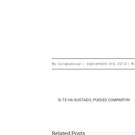
By
luciapascual
|
septiembre 3rd, 2014
|
R
SI TE HA GUSTADO, PUEDES COMPARTIR!
Related Posts