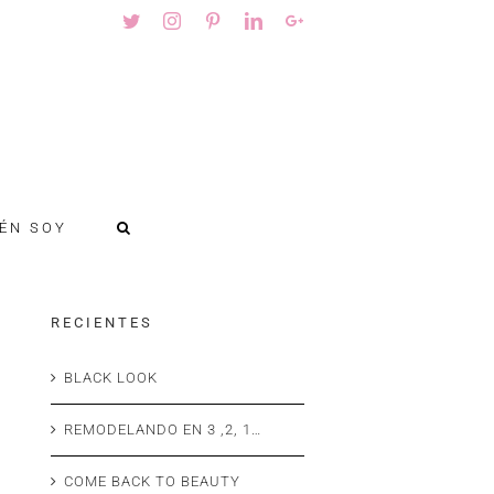
Twitter
Instagram
Pinterest
Linkedin
Googleplus
ÉN SOY
R E C I E N T E S
BLACK LOOK
REMODELANDO EN 3 ,2, 1…
COME BACK TO BEAUTY