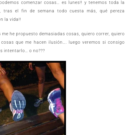
, podemos comenzar cosas… es lunes!! y tenemos toda la
, tras el fin de semana todo cuesta más, qué pereza
 la vida!!
s me he propuesto demasiadas cosas, quiero correr, quiero
s cosas que me hacen ilusión…. luego veremos si consigo
es intentarlo… o no???