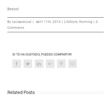
Besos!
By
luciapascual
|
abril 11th, 2014
|
LifeStyle
,
Running
|
0
Comments
SI TE HA GUSTADO, PUEDES COMPARTIR!
Facebook
Twitter
Linkedin
Google+
Pinterest
Email
Related Posts