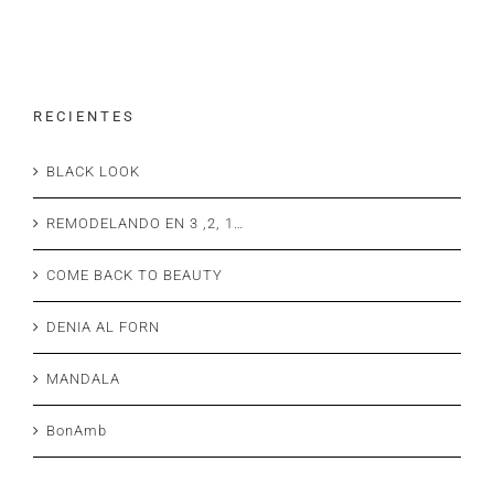
R E C I E N T E S
BLACK LOOK
REMODELANDO EN 3 ,2, 1…
COME BACK TO BEAUTY
DENIA AL FORN
MANDALA
BonAmb