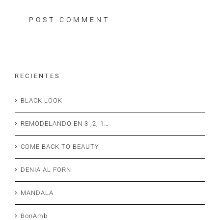
R E C I E N T E S
BLACK LOOK
REMODELANDO EN 3 ,2, 1…
COME BACK TO BEAUTY
DENIA AL FORN
MANDALA
BonAmb