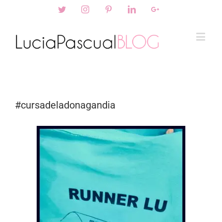
Twitter
Instagram
Pinterest
Linkedin
Googleplus
#cursadeladonagandia