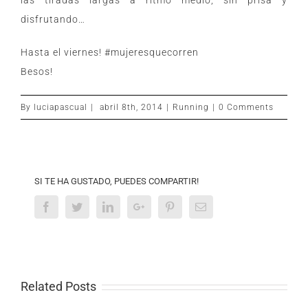
las tiradas largas a ritmo medio, sin prisa y
disfrutando…
Hasta el viernes! #mujeresquecorren
Besos!
By
luciapascual
|
abril 8th, 2014
|
Running
|
0 Comments
SI TE HA GUSTADO, PUEDES COMPARTIR!
Facebook
Twitter
Linkedin
Google+
Pinterest
Email
Related Posts